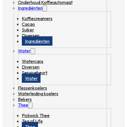
Onderhoud Koffieautomaat
Ingrediënten
Koffiecreamers
Cacao
Suiker
Diversen
Ingrediënten
Water
Watercans
Diversen
Servicebeurt
Water
Flessenkoelers
Waterleiding koelers
Bekers
Thee
Pickwick Thee
Tea of Life
Thee