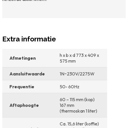
Extra informatie
h x b x d 773 x 409 x
Afmetingen
575 mm
Aansluitwaarde
1N~230V/2275W
Frequentie
50- 60Hz
60 – 115 mm (kop)
Aftaphoogte
167 mm
(thermoskan 1 liter)
Ca. 15,6 liter (koffie)