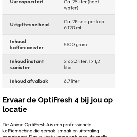
Uurcapaciteit
Ca. 25 liter (heet
water)
Ca. 28 sec. per kop
Uitgiftesnelheid
à 120 ml
Inhoud
5100 gram
koffiecanister
Inhoud instant
2 x 2,3 liter, 1 x 1,2
canister
liter
Inhoud afvalbak
6,7 liter
Ervaar de OptiFresh 4 bij jou op
locatie
De Animo OptiFresh 4 is een professionele
koffiemachine die gemak, smaak en uitstraling
combineert. Dankzij het slimme ontwerp, de snelle