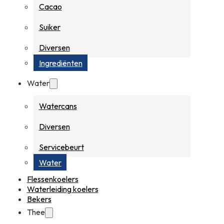
Cacao
Suiker
Diversen
Ingrediënten
Water
Watercans
Diversen
Servicebeurt
Water
Flessenkoelers
Waterleiding koelers
Bekers
Thee