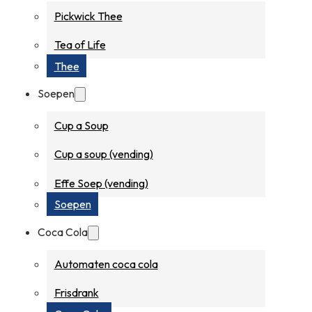
Pickwick Thee
Tea of Life
Thee
Soepen
Cup a Soup
Cup a soup (vending)
Effe Soep (vending)
Soepen
Coca Cola
Automaten coca cola
Frisdrank