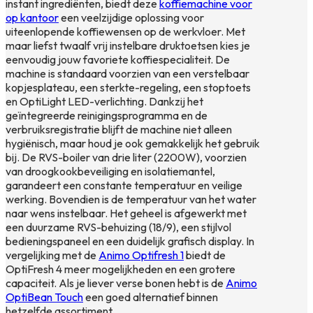
instant ingrediënten, biedt deze
koffiemachine voor
op kantoor
een veelzijdige oplossing voor
uiteenlopende koffiewensen op de werkvloer. Met
maar liefst twaalf vrij instelbare druktoetsen kies je
eenvoudig jouw favoriete koffiespecialiteit. De
machine is standaard voorzien van een verstelbaar
kopjesplateau, een sterkte-regeling, een stoptoets
en OptiLight LED-verlichting. Dankzij het
geïntegreerde reinigingsprogramma en de
verbruiksregistratie blijft de machine niet alleen
hygiënisch, maar houd je ook gemakkelijk het gebruik
bij. De RVS-boiler van drie liter (2200W), voorzien
van droogkookbeveiliging en isolatiemantel,
garandeert een constante temperatuur en veilige
werking. Bovendien is de temperatuur van het water
naar wens instelbaar. Het geheel is afgewerkt met
een duurzame RVS-behuizing (18/9), een stijlvol
bedieningspaneel en een duidelijk grafisch display. In
vergelijking met de
Animo Optifresh 1
biedt de
OptiFresh 4 meer mogelijkheden en een grotere
capaciteit. Als je liever verse bonen hebt is de
Animo
OptiBean Touch
een goed alternatief binnen
hetzelfde assortiment.