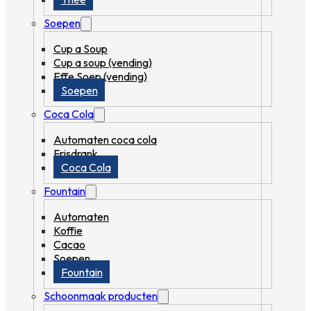
Soepen
Cup a Soup
Cup a soup (vending)
Effe Soep (vending)
Soepen
Coca Cola
Automaten coca cola
Frisdrank
Coca Cola
Fountain
Automaten
Koffie
Cacao
Soepen
Fountain
Schoonmaak producten