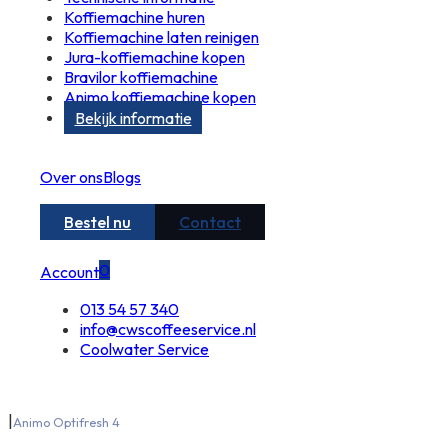
Koffiemachine huren
Koffiemachine laten reinigen
Jura-koffiemachine kopen
Bravilor koffiemachine
Animo koffiemachine kopen
Bekijk informatie
Over ons
Blogs
Bestel nu
Contact
0
Account
013 54 57 340
info@cwscoffeeservice.nl
Coolwater Service
|
Animo Optifresh 4