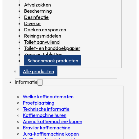
Afvalzakken
Bescherming
Desinfectie
Diverse
Doeken en sponzen
Reiningsmiddelen
Toilet aanvullend
Toilet- en handdoekpapier
Zeep en tabletten
Schoonmaak producten
Alle producten
Informatie
Welke koffieautomaten
Proefplaatsing
Technische informatie
Koffiemachine huren
Animo koffiemachine kopen
Bravilor koffiemachine
Jura-koffiemachine kopen