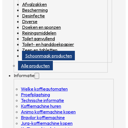
Afvalzakken
Bescherming
Desinfectie
Diverse
Doeken en sponzen
Reiningsmiddelen
Toilet aanvullend
Toilet- en handdoekpapier
Zeep en tabletten
Schoonmaak producten
Alle producten
Informatie
Welke koffieautomaten
Proefplaatsing
Technische informatie
Koffiemachine huren
Animo koffiemachine kopen
Bravilor koffiemachine
Jura-koffiemachine kopen