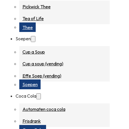
Pickwick Thee
Tea of Life
Thee
Soepen
Cup a Soup
Cup a soup (vending)
Effe Soep (vending)
Soepen
Coca Cola
Automaten coca cola
Frisdrank