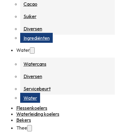
Cacao
Suiker
Diversen
Ingrediënten
Water
Watercans
Diversen
Servicebeurt
Water
Flessenkoelers
Waterleiding koelers
Bekers
Thee