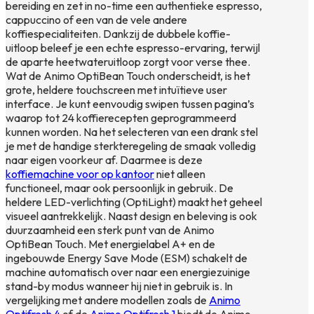
bereiding en zet in no-time een authentieke espresso,
cappuccino of een van de vele andere
koffiespecialiteiten. Dankzij de dubbele koffie-
uitloop beleef je een echte espresso-ervaring, terwijl
de aparte heetwateruitloop zorgt voor verse thee.
Wat de Animo OptiBean Touch onderscheidt, is het
grote, heldere touchscreen met intuïtieve user
interface. Je kunt eenvoudig swipen tussen pagina’s
waarop tot 24 koffierecepten geprogrammeerd
kunnen worden. Na het selecteren van een drank stel
je met de handige sterkteregeling de smaak volledig
naar eigen voorkeur af. Daarmee is deze
koffiemachine voor op kantoor
niet alleen
functioneel, maar ook persoonlijk in gebruik. De
heldere LED-verlichting (OptiLight) maakt het geheel
visueel aantrekkelijk. Naast design en beleving is ook
duurzaamheid een sterk punt van de Animo
OptiBean Touch. Met energielabel A+ en de
ingebouwde Energy Save Mode (ESM) schakelt de
machine automatisch over naar een energiezuinige
stand-by modus wanneer hij niet in gebruik is. In
vergelijking met andere modellen zoals de
Animo