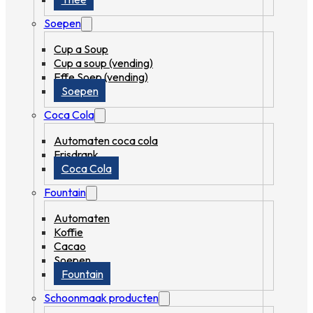
Soepen
Cup a Soup
Cup a soup (vending)
Effe Soep (vending)
Soepen
Coca Cola
Automaten coca cola
Frisdrank
Coca Cola
Fountain
Automaten
Koffie
Cacao
Soepen
Fountain
Schoonmaak producten