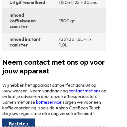
Uitgiftesnelheid
(120ml) 25 – 30 sec
Inhoud
koffiebonen
1500 gr
canister
Inhoud instant
(3 x) 2 x 1,6L + 1 x
canister
1,0L
Neem contact met ons op voor
jouw apparaat
Wij hebben het apparaat dat perfect aansluit op
jouw wensen. Neem vandaag nog
contact met ons
op
en laat je adviseren door onze koffiespecialisten.
Samen met onze
koffieservice
zorgen we voor een
koffievoorziening, zoals de Animo OptiBean Touch,
die jouw organisatie elke dag verse koffie biedt.
Bestel nu