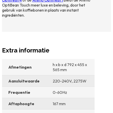
Optifresh 4
of de
Animo Optifresh 1
biedt de Animo
OptiBean Touch meer luxe en beleving, door het
gebruik van koffiebonen in plaats van instant
ingrediënten.
Extra informatie
h x b x d 792 x 455 x
Afmetingen
565 mm
Aansluitwaarde
220-240V, 2275W
Frequentie
0-60Hz
Aftaphoogte
167 mm