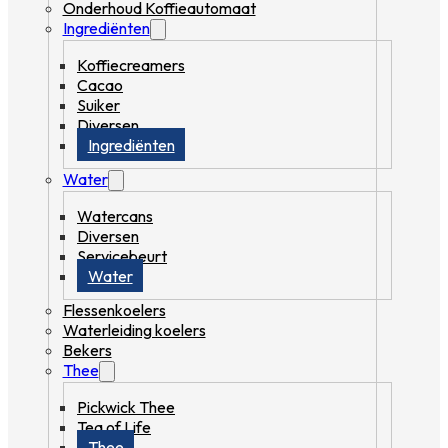
Onderhoud Koffieautomaat
Ingrediënten
Koffiecreamers
Cacao
Suiker
Diversen
Ingrediënten
Water
Watercans
Diversen
Servicebeurt
Water
Flessenkoelers
Waterleiding koelers
Bekers
Thee
Pickwick Thee
Tea of Life
Thee