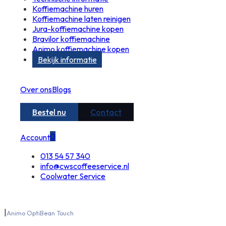
Koffiemachine huren
Koffiemachine laten reinigen
Jura-koffiemachine kopen
Bravilor koffiemachine
Animo koffiemachine kopen
Bekijk informatie
Over ons
Blogs
Bestel nu
Contact
0
Account
013 54 57 340
info@cwscoffeeservice.nl
Coolwater Service
|
Animo OptiBean Touch