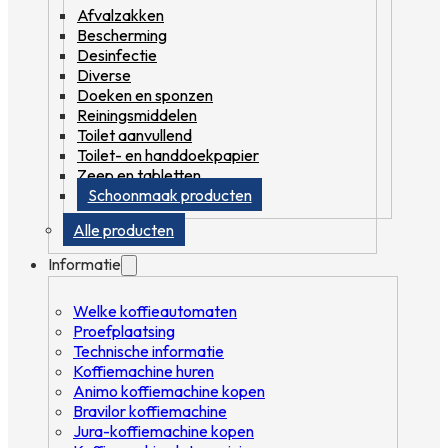
Afvalzakken
Bescherming
Desinfectie
Diverse
Doeken en sponzen
Reiningsmiddelen
Toilet aanvullend
Toilet- en handdoekpapier
Zeep en tabletten
Schoonmaak producten
Alle producten
Informatie
Welke koffieautomaten
Proefplaatsing
Technische informatie
Koffiemachine huren
Animo koffiemachine kopen
Bravilor koffiemachine
Jura-koffiemachine kopen