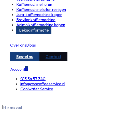
Koffiemachine huren
Koffiemachine laten reinigen
Jura-koffiemachine kopen
Bravilor koffiemachine
Animo koffiemachine kopen
Bekijk informatie
Over ons
Blogs
Bestel nu
Contact
0
Account
013 54 57 340
info@cwscoffeeservice.nl
Coolwater Service
|
Mijn account