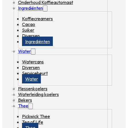
Onderhoud Koffieautomaat
Ingrediënten
Koffiecreamers
Cacao
Suiker
Diversen
Ingrediënten
Water
Watercans
Diversen
Servicebeurt
Water
Flessenkoelers
Waterleiding koelers
Bekers
Thee
Pickwick Thee
Tea of Life
Thee