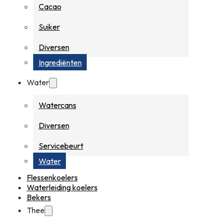
Cacao
Suiker
Diversen
Ingrediënten
Water
Watercans
Diversen
Servicebeurt
Water
Flessenkoelers
Waterleiding koelers
Bekers
Thee