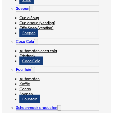
Soepen
Cup a Soup
Cup a soup (vending)
Effe Soep (vending)
Soepen
Coca Cola
Automaten coca cola
Frisdrank
Coca Cola
Fountain
Automaten
Koffie
Cacao
Soepen
Fountain
Schoonmaak producten