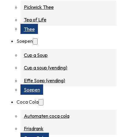
Pickwick Thee
Tea of Life
Thee
Soepen
Cup a Soup
Cup a soup (vending)
Effe Soep (vending)
Soepen
Coca Cola
Automaten coca cola
Frisdrank