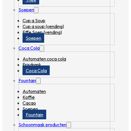
Soepen
Cup a Soup
Cup a soup (vending)
Effe Soep (vending)
Soepen
Coca Cola
Automaten coca cola
Frisdrank
Coca Cola
Fountain
Automaten
Koffie
Cacao
Soepen
Fountain
Schoonmaak producten