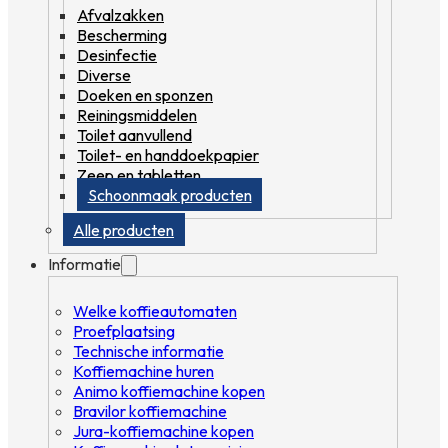
Afvalzakken
Bescherming
Desinfectie
Diverse
Doeken en sponzen
Reiningsmiddelen
Toilet aanvullend
Toilet- en handdoekpapier
Zeep en tabletten
Schoonmaak producten
Alle producten
Informatie
Welke koffieautomaten
Proefplaatsing
Technische informatie
Koffiemachine huren
Animo koffiemachine kopen
Bravilor koffiemachine
Jura-koffiemachine kopen