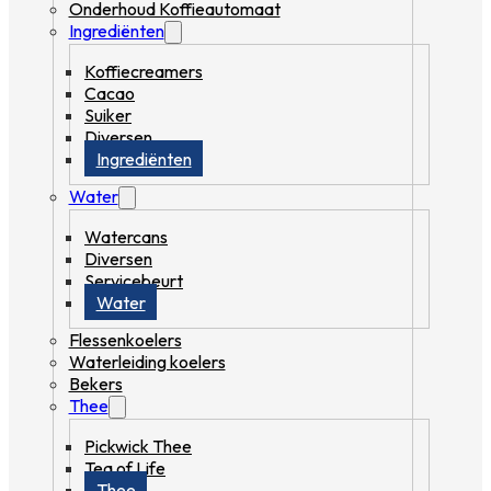
Onderhoud Koffieautomaat
Ingrediënten
Koffiecreamers
Cacao
Suiker
Diversen
Ingrediënten
Water
Watercans
Diversen
Servicebeurt
Water
Flessenkoelers
Waterleiding koelers
Bekers
Thee
Pickwick Thee
Tea of Life
Thee