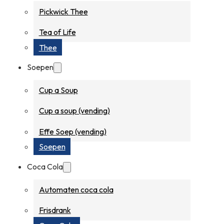
Pickwick Thee
Tea of Life
Thee
Soepen
Cup a Soup
Cup a soup (vending)
Effe Soep (vending)
Soepen
Coca Cola
Automaten coca cola
Frisdrank