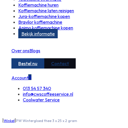
Koffiemachine huren
Koffiemachine laten reinigen
Jura-koffiemachine kopen
Bravilor koffiemachine
Animo koffiemachine kopen
Bekijk informatie
Over ons
Blogs
Bestel nu
Contact
0
Account
013 54 57 340
info@cwscoffeeservice.nl
Coolwater Service
|
|
Winkel
PW Wintergloed thee 3 x 25 x 2 gram