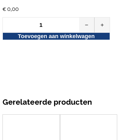
€
0,00
PW
Wintergloed
Toevoegen aan winkelwagen
thee
3
x
25
x
2
gram
aantal
Gerelateerde producten