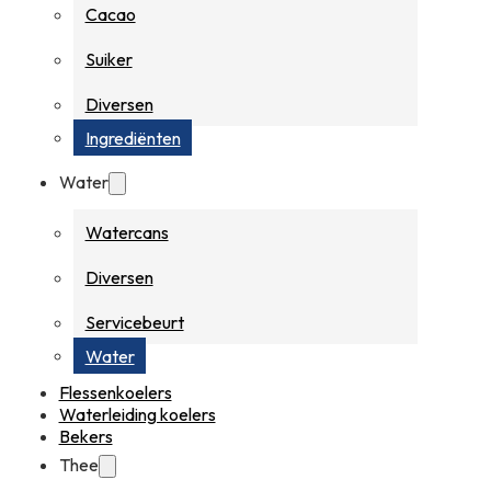
Cacao
Suiker
Diversen
Ingrediënten
Water
Watercans
Diversen
Servicebeurt
Water
Flessenkoelers
Waterleiding koelers
Bekers
Thee