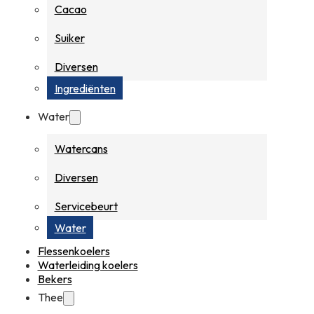
Cacao
Suiker
Diversen
Ingrediënten
Water
Watercans
Diversen
Servicebeurt
Water
Flessenkoelers
Waterleiding koelers
Bekers
Thee