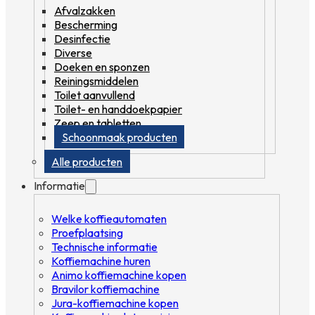
Afvalzakken
Bescherming
Desinfectie
Diverse
Doeken en sponzen
Reiningsmiddelen
Toilet aanvullend
Toilet- en handdoekpapier
Zeep en tabletten
Schoonmaak producten
Alle producten
Informatie
Welke koffieautomaten
Proefplaatsing
Technische informatie
Koffiemachine huren
Animo koffiemachine kopen
Bravilor koffiemachine
Jura-koffiemachine kopen