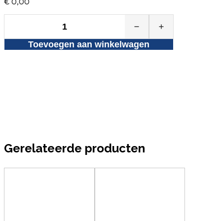
€
0,00
CWS
suikerstaafjes
Toevoegen aan winkelwagen
à
500
stuks
aantal
Gerelateerde producten