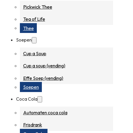
Pickwick Thee
Tea of Life
Thee
Soepen
Cup a Soup
Cup a soup (vending)
Effe Soep (vending)
Soepen
Coca Cola
Automaten coca cola
Frisdrank