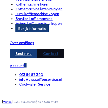
Koffiemachine huren
Koffiemachine laten reinigen
Jura-koffiemachine kopen
Bravilor koffiemachine
Animo koffiemachine kopen
Bekijk informatie
Over ons
Blogs
Bestel nu
Contact
0
Account
013 54 57 340
info@cwscoffeeservice.nl
Coolwater Service
|
|
Winkel
CWS suikerstaafjes à 500 stuks