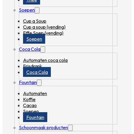
Soepen
Cup a Soup
Cup a soup (vending)
Effe Soep (vending)
Soepen
Coca Cola
Automaten coca cola
Frisdrank
Coca Cola
Fountain
Automaten
Koffie
Cacao
Soepen
Fountain
Schoonmaak producten