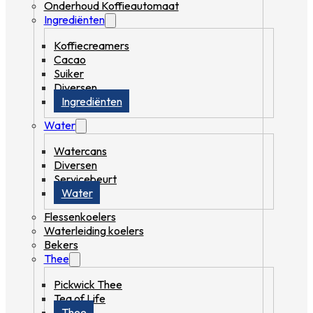
Onderhoud Koffieautomaat
Ingrediënten
Koffiecreamers
Cacao
Suiker
Diversen
Ingrediënten
Water
Watercans
Diversen
Servicebeurt
Water
Flessenkoelers
Waterleiding koelers
Bekers
Thee
Pickwick Thee
Tea of Life
Thee